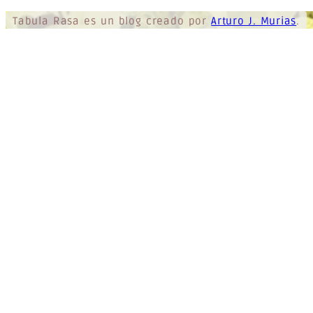
Tabula Rasa
es un blog creado por
Arturo J. Murias
.