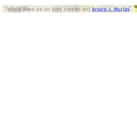
Tabula Rasa
es un blog creado por
Arturo J. Murias
.